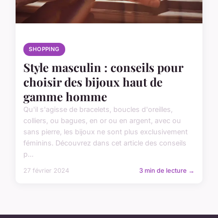
SHOPPING
Style masculin : conseils pour
choisir des bijoux haut de
gamme homme
Qu'il s'agisse de bracelets, boucles d'oreilles,
colliers, ou bagues, en or ou en argent, avec ou
sans pierre, les bijoux ne sont plus exclusivement
féminins. Découvrez dans cet article des conseils
p...
27 février 2024
3 min de lecture →