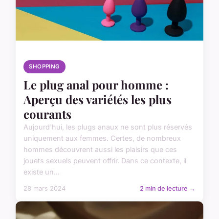
SHOPPING
Le plug anal pour homme :
Aperçu des variétés les plus
courants
Aujourd'hui, les plugs anaux ne sont plus réservés
uniquement aux femmes. Certes, de nombreux
hommes découvrent aussi les plaisirs que ces
jouets sexuels peuvent offrir. Dans ce contexte, il
existe un...
28 mars 2024
2 min de lecture →