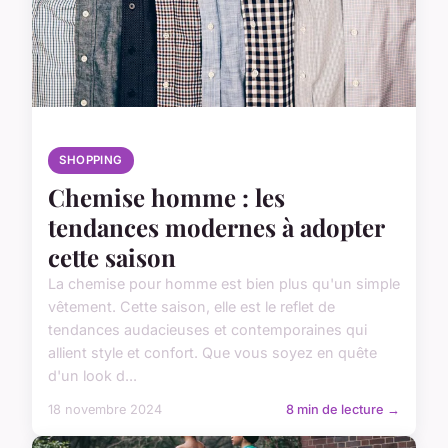
SHOPPING
Chemise homme : les
tendances modernes à adopter
cette saison
La chemise pour homme est bien plus qu'un simple
vêtement. Cette saison, elle est le reflet de
tendances audacieuses et contemporaines qui
allient style et confort. Que vous soyez en quête
d'un look d...
18 novembre 2024
8 min de lecture →