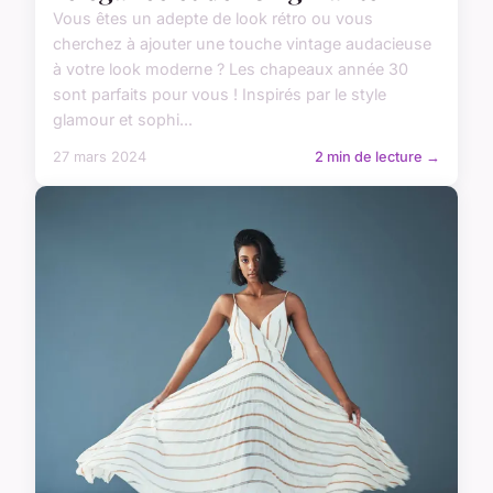
Vous êtes un adepte de look rétro ou vous
cherchez à ajouter une touche vintage audacieuse
à votre look moderne ? Les chapeaux année 30
sont parfaits pour vous ! Inspirés par le style
glamour et sophi...
27 mars 2024
2 min de lecture →